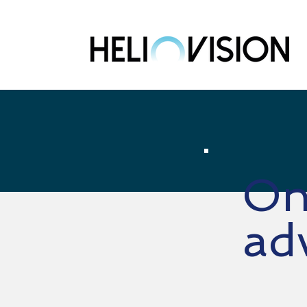
On
ad