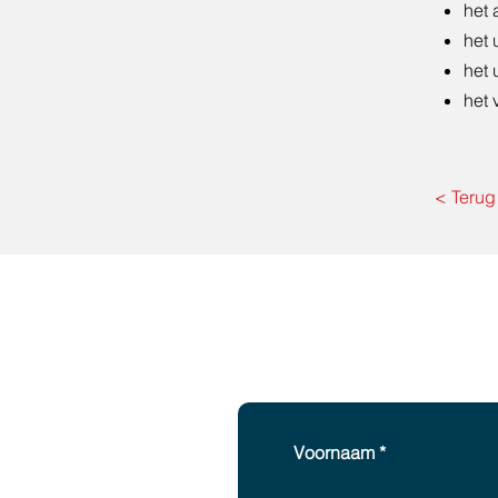
het
het 
het 
het 
< Terug
Con
Voornaam