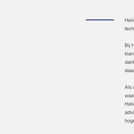
Hel
tech
Bij 
klan
dank
staa
Als 
waar
Heli
advi
hoge