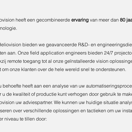
iovision heeft een gecombineerde
ervaring
van meer dan
80 ja
nologie.
Heliovision bieden we geavanceerde R&D- en engineeringsdie
ten aan. Onze field application engineers bieden 24/7 project
zij remote toegang tot al onze geïnstalleerde vision oplossinge
t om onze klanten over de hele wereld snel te ondersteunen.
u behoefte heeft aan een analyse van uw automatiseringsproces
 u de kwaliteit of productie kunt verhogen door gebruik te make
ovision uw adviespartner. We kunnen uw huidige situatie analy
seren over verschillende oplossingen en tactieken om uw insta
r niveau te tillen door: