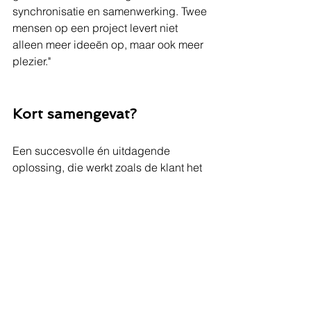
synchronisatie en samenwerking. Twee 
mensen op een project levert niet 
alleen meer ideeën op, maar ook meer 
plezier."
Kort samengevat?
Een succesvolle én uitdagende 
oplossing, die werkt zoals de klant het 
voor ogen had. Voor simon was het 
een leerrijk project waar opnieuw 
wordt aangetoond hoe belangrijk en 
essentieel de verlichtingskeuze is bij 
computer visie opstellingen.
Wil je meer weten over hoe Heliovision 
slimme visieoplossingen bouwt voor 